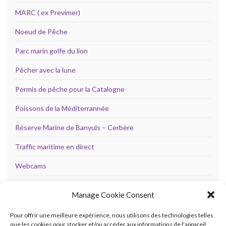
MARC ( ex Previmer)
Noeud de Pêche
Parc marin golfe du lion
Pêcher avec la lune
Permis de pêche pour la Catalogne
Poissons de la Méditerrannée
Réserve Marine de Banyuls – Cerbère
Traffic maritime en direct
Webcams
WindFinder – St Cyprien
Manage Cookie Consent
Pour offrir une meilleure expérience, nous utilisons des technologies telles
que les cookies pour stocker et/ou accéder aux informations de l'appareil.
NUAGES DE MOTS CLÉS