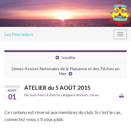
Les Pescadors
Togg
navig
Insolite
2èmes Assises Nationales de la Plaisance et des Pêches en
Mer
ATELIER du 5 AOÛT 2015
AOÛT
01
De
Jean-Marc R
dans la catégorie
Ateliers
,
News
Ce contenu est réservé aux membres du club. Si c'est le cas,
connectez-vous s'il vous plait.